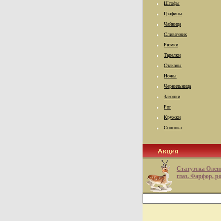
Штофы
Графины
Чайница
Сливочник
Рюмки
Тарелки
Стаканы
Ножы
Чернильница
Заколки
Рог
Кружки
Солонка
Статуэтка Олен
глаз. Фарфор, р