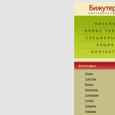
Броши
Статуэтки
Кольца
Портсигары
Сигаретница
Ступки
Самовары
Кувшины