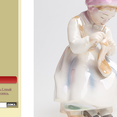
ь Серый
оспись.