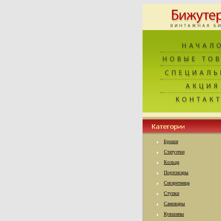
Броши
Статуэтки
Кольца
Портсигары
Сигаретница
Ступки
Самовары
Кувшины