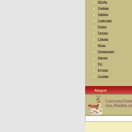
Штофы
Графины
Чайница
Сливочник
Рюмки
Тарелки
Стаканы
Ножы
Чернильница
Заколки
Рог
Кружки
Солонка
Статуэтка Олен
глаз. Фарфор, р