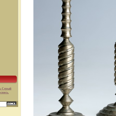
ь Серый
оспись.