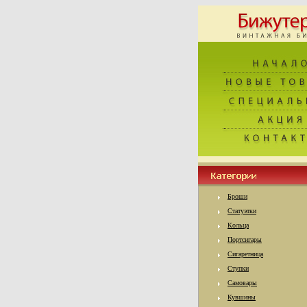
Броши
Статуэтки
Кольца
Портсигары
Сигаретница
Ступки
Самовары
Кувшины