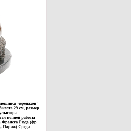
яющийся черепахой"
ысота 29 см, размер
кульптора
ся копией работы
а Франсуа Рюда (фр
5, Париж) Среди