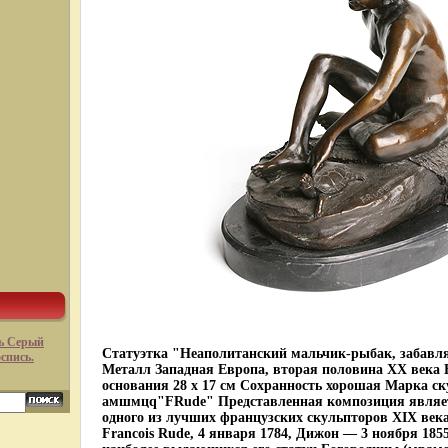
ь Серый
Статуэтка "Неаполитанский мальчик-рыбак, забавл
оспись.
Металл Западная Европа, вторая половина ХХ века В
основания 28 х 17 см Сохранность хорошая Марка с
амшмцq"FRude" Представленная композиция являет
одного из лучших французских скульпторов XIX век
Francois Rude, 4 января 1784, Дижон — 3 ноября 185