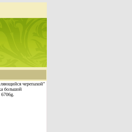
вляющийся черепахой"
ка большой
 6706g.