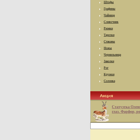
Штофы
Графины
Чайница
Сливочник
Рюмки
Тарелки
Стаканы
Ножы
Чернильница
Заколки
Рог
Кружки
Солонка
Статуэтка Олен
глаз. Фарфор, р