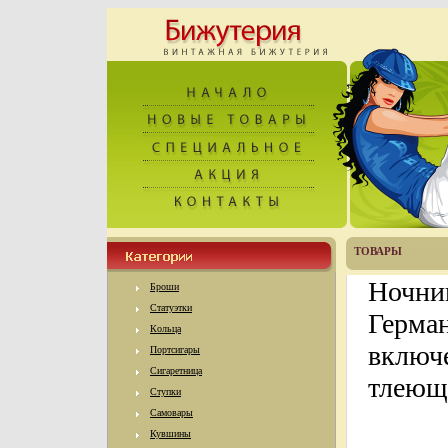
ТОВАРЫ
Ночник
Броши
Статуэтки
Герман
Кольца
включ
Портсигары
Сигаретница
тлеющи
Ступки
Самовары
Кувшины