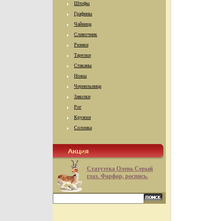
Штофы
Графины
Чайница
Сливочник
Рюмки
Тарелки
Стаканы
Ножы
Чернильница
Заколки
Рог
Кружки
Солонка
Статуэтка Олень Серый
глаз. Фарфор, роспись.