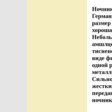
Ночник
Герман
размер
хороша
Неболь
амшлцс
тиснен
виде ф
одной 
металл
Сильно
жестки
переда
ночник