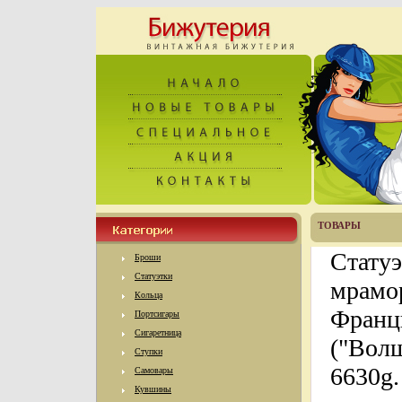
ТОВАРЫ
Статуэ
Броши
Статуэтки
мрамор
Кольца
Франци
Портсигары
Сигаретница
("Волш
Ступки
6630g.
Самовары
Кувшины