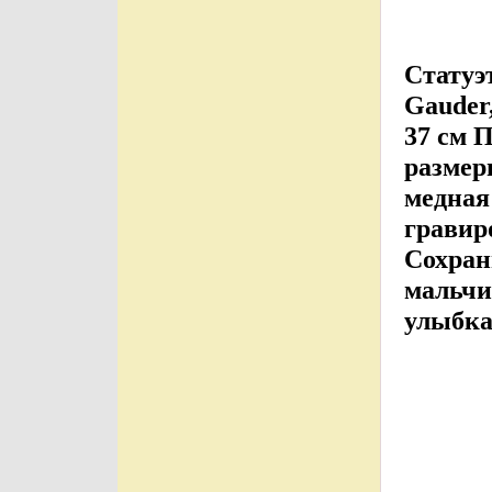
Статуэт
Gauder
37 см 
размеры
медная
гравиро
Сохран
мальчик
улыбка