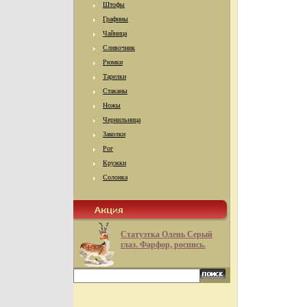
Штофы
Графины
Чайница
Сливочник
Рюмки
Тарелки
Стаканы
Ножы
Чернильница
Заколки
Рог
Кружки
Солонка
Статуэтка Олень Серый
глаз. Фарфор, роспись.