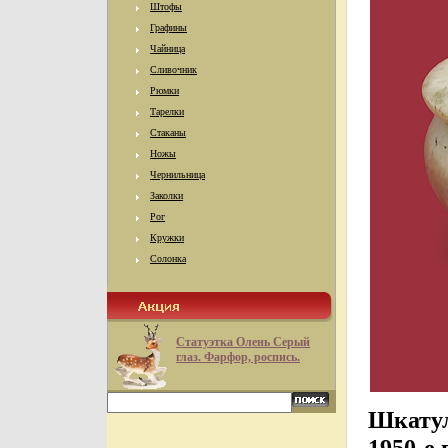
Штофы
Графины
Чайница
Сливочник
Рюмки
Тарелки
Стаканы
Ножы
Чернильница
Заколки
Рог
Кружки
Солонка
Статуэтка Олень Серый
глаз. Фарфор, роспись.
Шкатул
1950-е 