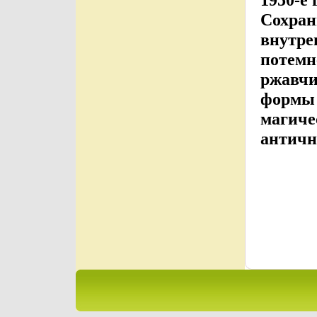
Сохран
внутре
потемн
ржавч
формы 
магиче
античн