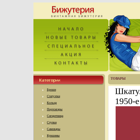
ТОВАРЫ
Шкату
Броши
Статуэтки
1950-е
Кольца
Портсигары
Сигаретница
Ступки
Самовары
Кувшины