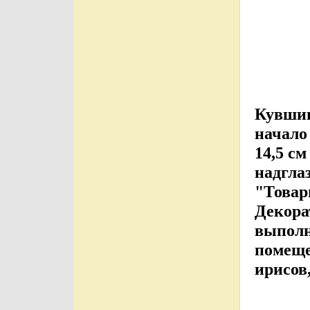
Кувшин
начало
14,5 с
надгла
"Това
Декора
выполн
помеще
ирисов,