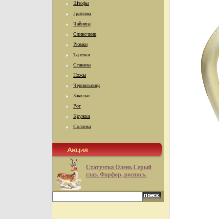
Штофы
Графины
Чайница
Сливочник
Рюмки
Тарелки
Стаканы
Ножы
Чернильница
Заколки
Рог
Кружки
Солонка
Статуэтка Олень Серый
глаз. Фарфор, роспись.