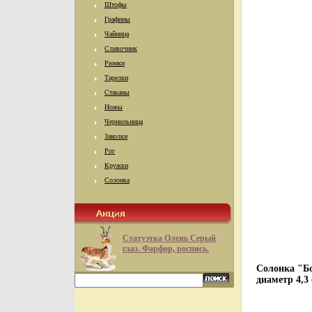
Штофы
Графины
Чайница
Сливочник
Рюмки
Тарелки
Стаканы
Ножы
Чернильница
Заколки
Рог
Кружки
Солонка
Статуэтка Олень Серый
глаз. Фарфор, роспись.
Солонка "Бо
диаметр 4,3