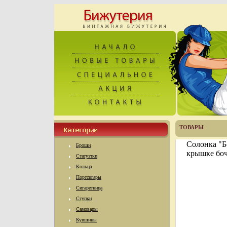
ТОВАРЫ
Солонка "Б
Броши
крышке боч
Статуэтки
Кольца
Портсигары
Сигаретница
Ступки
Самовары
Кувшины