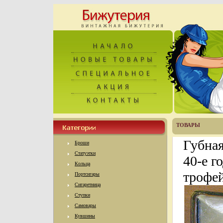
ТОВАРЫ
Губная
Броши
Статуэтки
40-е г
Кольца
трофей
Портсигары
Сигаретница
Ступки
Самовары
Кувшины