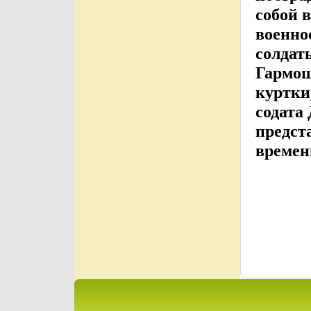
собой 
военно
солдат
Гармош
куртки
содата
предст
времен