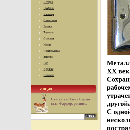
Штофы
Графины
Чайница
Сливочник
Рюмки
Тарелки
Стаканы
Ножы
Чернильница
Заколки
Металл
Рог
XX века
Кружки
Солонка
Сохран
рабоче
утраче
Статуэтка Олень Серый
другой
глаз. Фарфор, роспись.
С одно
нескол
постра