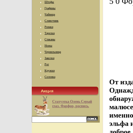
5 0 Фо
Штофы
Графины
Чайница
Сливочник
Рюмки
Тарелки
Стаканы
Ножы
Чернильница
Заколки
Рог
Кружки
Солонка
От изд
Однажд
обнару
Статуэтка Олень Серый
малюсе
глаз. Фарфор, роспись.
именно
эльфа 
доброе 