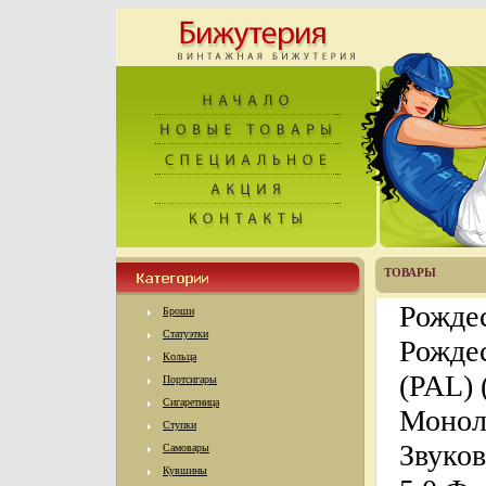
ТОВАРЫ
Рождес
Броши
Статуэтки
Рожде
Кольца
(PAL) 
Портсигары
Сигаретница
Моноли
Ступки
Звуков
Самовары
Кувшины