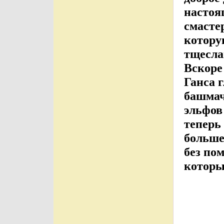
настоя
смасте
котору
тщесла
Вскоре
Ганса 
башмач
эльфов
теперь
больше
без по
которы