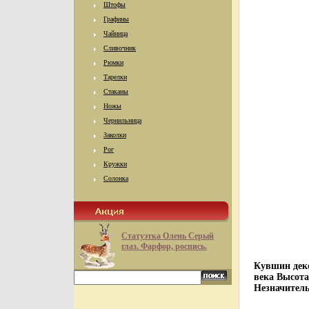
Штофы
Графины
Чайница
Сливочник
Рюмки
Тарелки
Стаканы
Ножы
Чернильница
Заколки
Рог
Кружки
Солонка
Статуэтка Олень Серый
глаз. Фарфор, роспись.
Кувшин дек
века Высота
Незначитель