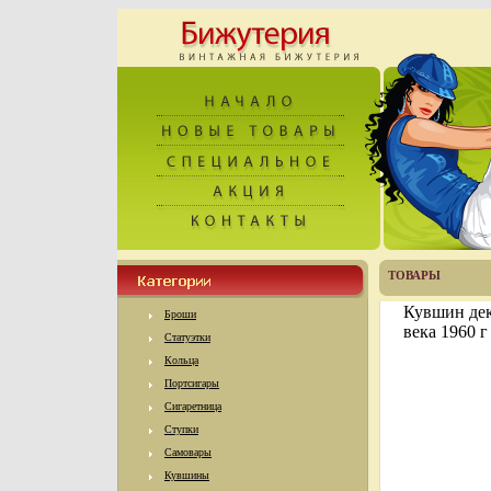
ТОВАРЫ
Кувшин дек
Броши
века 1960 
Статуэтки
Кольца
Портсигары
Сигаретница
Ступки
Самовары
Кувшины