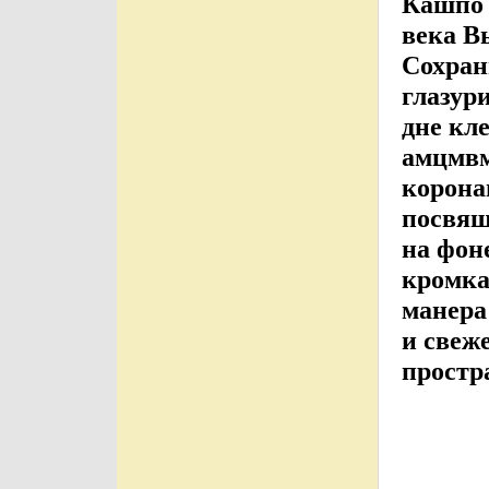
Кашпо 
века В
Сохран
глазур
дне кл
амцмвм
корона
посвящ
на фон
кромка
манера
и свеж
простр