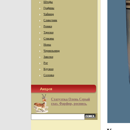
Штофы
Графины
Чайница
Сливочник
Рюмки
Тарелки
Стаканы
Ножы
Чернильница
Заколки
Рог
Кружки
Солонка
Статуэтка Олень Серый
глаз. Фарфор, роспись.