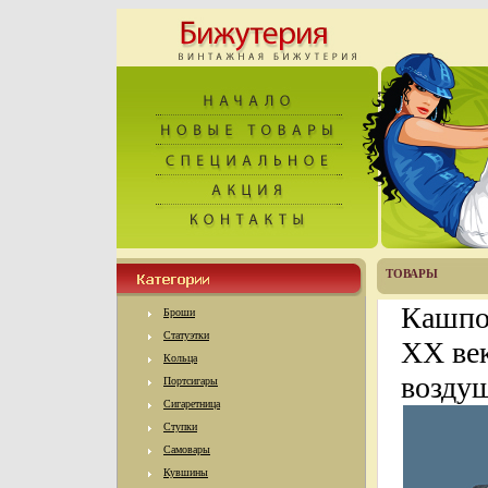
ТОВАРЫ
Кашпо
Броши
Статуэтки
XX век
Кольца
возду
Портсигары
Сигаретница
Ступки
Самовары
Кувшины