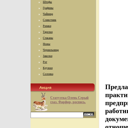
Штофы
Графины
Чайница
Сливочник
Рюмки
Тарелки
Стаканы
Ножы
Чернильница
Заколки
Рог
Кружки
Солонка
Предла
практи
Статуэтка Олень Серый
предпр
глаз. Фарфор, роспись.
работн
докуме
отноше