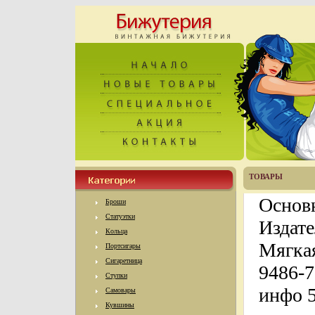
ТОВАРЫ
Основ
Броши
Статуэтки
Издате
Кольца
Мягкая
Портсигары
Сигаретница
9486-7
Ступки
инфо 
Самовары
Кувшины