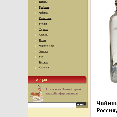
Штофы
Графины
Чайница
Сливочник
Рюмки
Тарелки
Стаканы
Ножы
Чернильница
Заколки
Рог
Кружки
Солонка
Статуэтка Олень Серый
глаз. Фарфор, роспись.
Чайниц
Россия