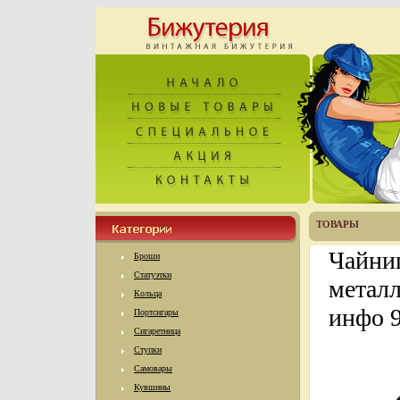
ТОВАРЫ
Чайниц
Броши
Статуэтки
металл
Кольца
инфо 9
Портсигары
Сигаретница
Ступки
Самовары
Кувшины