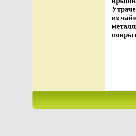
крышко
Утраче
из чай
металл
покрыт