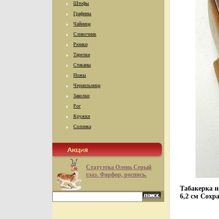
Штофы
Графины
Чайница
Сливочник
Рюмки
Тарелки
Стаканы
Ножы
Чернильница
Заколки
Рог
Кружки
Солонка
Статуэтка Олень Серый
глаз. Фарфор, роспись.
Табакерка н
6,2 см Сохр