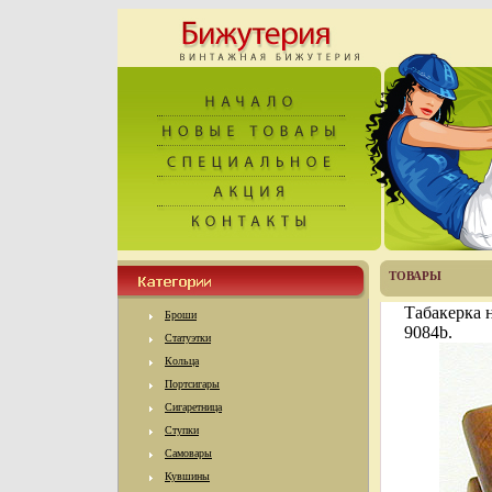
ТОВАРЫ
Табакерка 
Броши
9084b.
Статуэтки
Кольца
Портсигары
Сигаретница
Ступки
Самовары
Кувшины