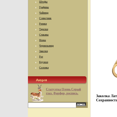
Штофы
Графины
Чайница
Сливочник
Рюмки
Тарелки
Стаканы
Ножы
Чернильница
Заколки
Рог
Кружки
Солонка
Статуэтка Олень Серый
глаз. Фарфор, роспись.
Заколка Лат
Сохранность