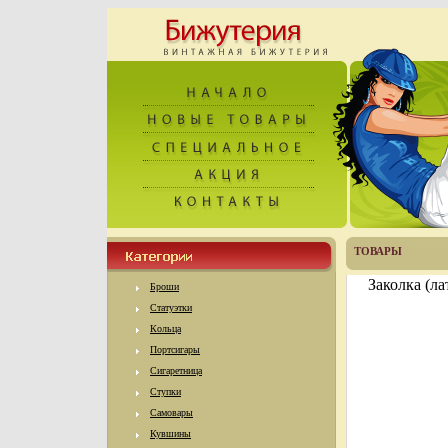
ТОВАРЫ
Заколка (ла
Броши
Статуэтки
Кольца
Портсигары
Сигаретница
Ступки
Самовары
Кувшины