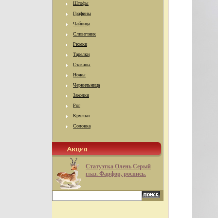
Штофы
Графины
Чайница
Сливочник
Рюмки
Тарелки
Стаканы
Ножы
Чернильница
Заколки
Рог
Кружки
Солонка
Статуэтка Олень Серый
глаз. Фарфор, роспись.