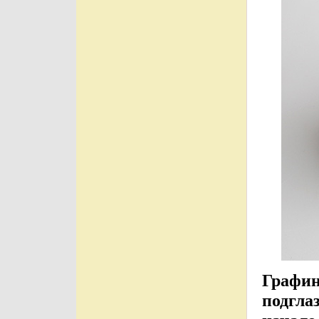
Графин
подгла