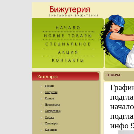
ТОВАРЫ
Графин
Броши
Статуэтки
подгла
Кольца
начало
Портсигары
Сигаретница
подгла
Ступки
инфо 9
Самовары
Кувшины