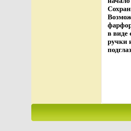
начало 
Сохран
Возмож
фарфор
в виде
ручки 
подгла