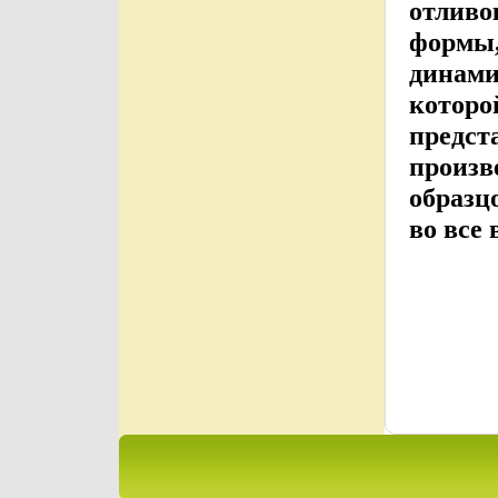
отливо
формы,
динами
которо
предст
произв
образц
во все 