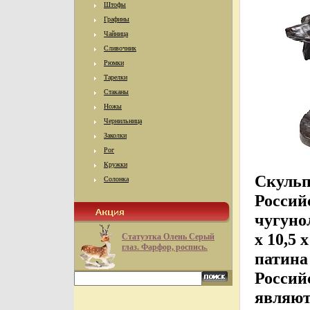
Штофы
Графины
Чайница
Сливочник
Рюмки
Тарелки
Стаканы
Ножы
Чернильница
Заколки
Рог
Кружки
Скульп
Солонка
Россий
чугунол
х 10,5
Статуэтка Олень Серый
глаз. Фарфор, роспись.
патина
Россий
являют