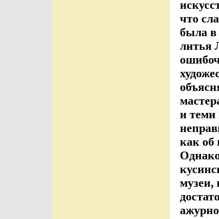
искусс
что сл
была в
литья 
ошибоч
художе
объясн
мастер
и теми
неправ
как об
Однако
кусинс
музеи,
достат
ажурно