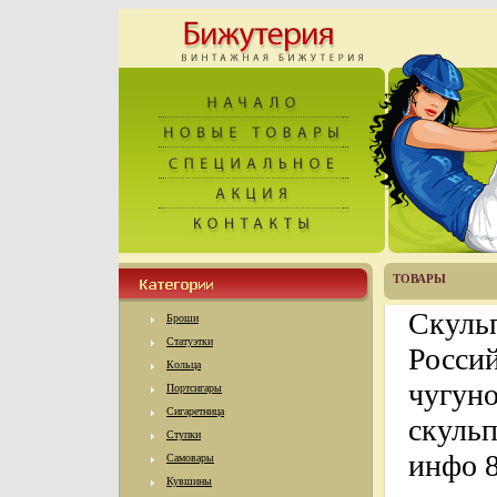
ТОВАРЫ
Скульп
Броши
Статуэтки
Росси
Кольца
чугуно
Портсигары
Сигаретница
скульп
Ступки
инфо 8
Самовары
Кувшины