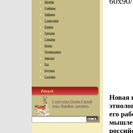
60x90/
Штофы
Графины
Чайница
Сливочник
Рюмки
Тарелки
Стаканы
Ножы
Чернильница
Заколки
Рог
Кружки
Солонка
Новая 
Статуэтка Олень Серый
этноло
глаз. Фарфор, роспись.
его ра
мышлен
россий