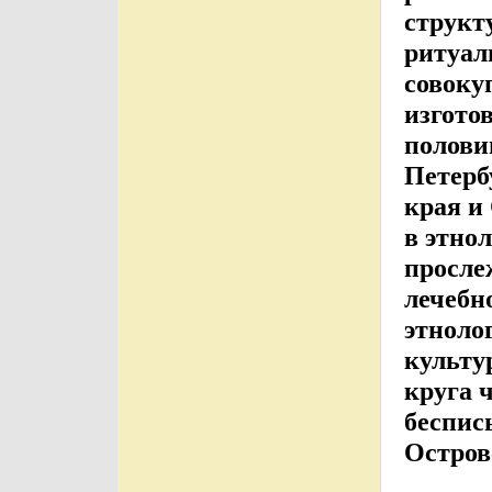
структ
ритуал
совоку
изгото
полови
Петерб
края и
в этно
просле
лечебн
этнолог
культу
круга 
беспис
Остров