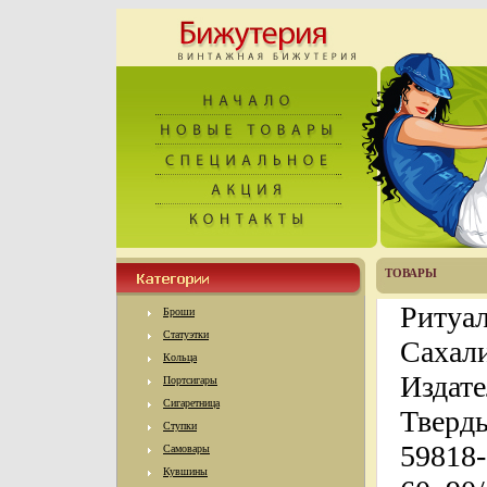
ТОВАРЫ
Ритуал
Броши
Статуэтки
Сахали
Кольца
Издате
Портсигары
Сигаретница
Тверды
Ступки
59818-
Самовары
Кувшины