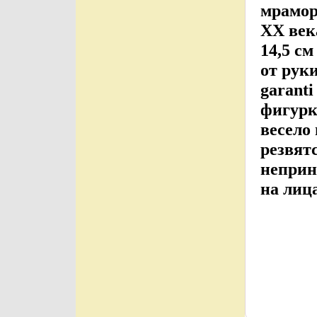
мрамор
ХХ век
14,5 с
от рук
garanti
фигурк
весело
резвят
неприн
на лиц