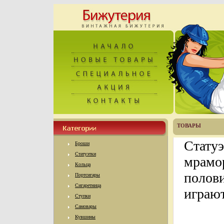
ТОВАРЫ
Статуэ
Броши
Статуэтки
мрамор
Кольца
полов
Портсигары
Сигаретница
играют
Ступки
Самовары
Кувшины