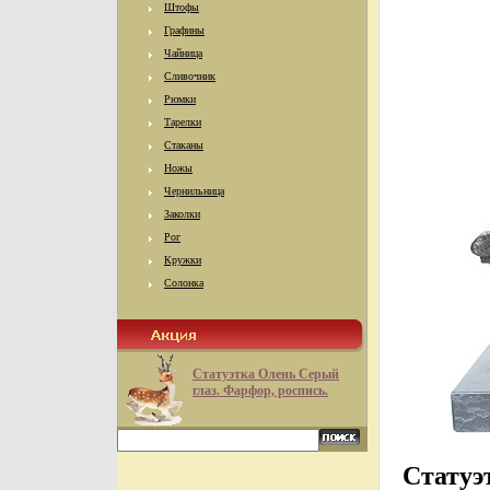
Штофы
Графины
Чайница
Сливочник
Рюмки
Тарелки
Стаканы
Ножы
Чернильница
Заколки
Рог
Кружки
Солонка
Статуэтка Олень Серый
глаз. Фарфор, роспись.
Статуэ