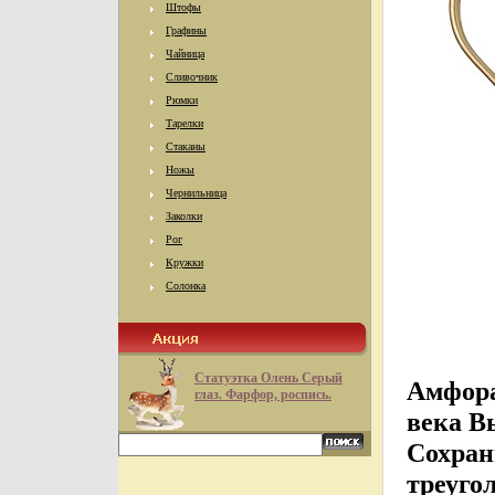
Штофы
Графины
Чайница
Сливочник
Рюмки
Тарелки
Стаканы
Ножы
Чернильница
Заколки
Рог
Кружки
Солонка
Статуэтка Олень Серый
Амфора
глаз. Фарфор, роспись.
века В
Сохран
треуго