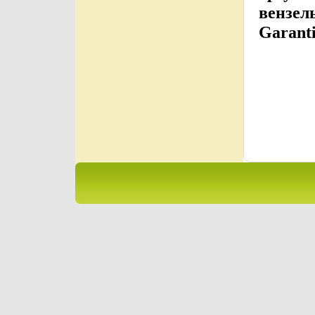
вензел
Garanti