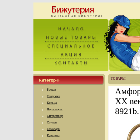
ТОВАРЫ
Амфор
Броши
Статуэтки
ХХ век
Кольца
8921b.
Портсигары
Сигаретница
Ступки
Самовары
Кувшины