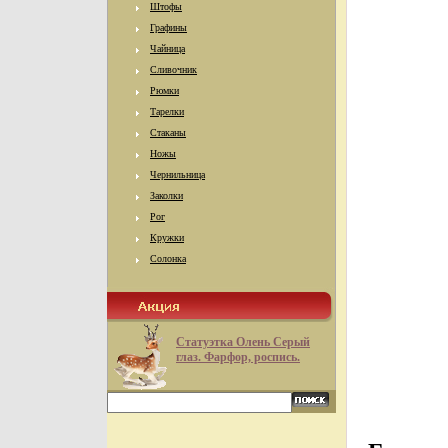
Штофы
Графины
Чайница
Сливочник
Рюмки
Тарелки
Стаканы
Ножы
Чернильница
Заколки
Рог
Кружки
Солонка
Статуэтка Олень Серый
глаз. Фарфор, роспись.