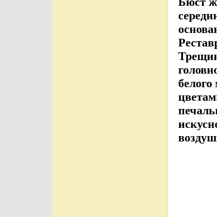
Бюст ж
середи
основа
Рестав
Трещин
головн
белого
цветам
печаль
искусн
воздуш