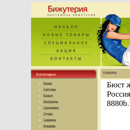
ТОВАРЫ
Бюст 
Броши
Статуэтки
Россия
Кольца
8880b.
Портсигары
Сигаретница
Ступки
Самовары
Кувшины