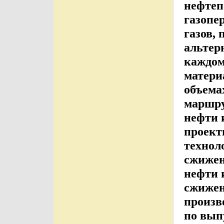
нефтеп
газопе
газов,
альтер
каждом
матери
объема
маршру
нефти 
проект
технол
сжижен
нефти 
сжижен
произв
по вып