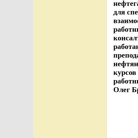
нефтег
для сп
взаимо
работн
консал
работа
препод
нефтян
курсов
работн
Олег Б