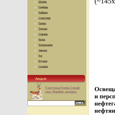
(~145х
Штофы
Графины
Чайница
Сливочник
Рюмки
Тарелки
Стаканы
Ножы
Чернильница
Заколки
Рог
Кружки
Солонка
Освеща
Статуэтка Олень Серый
глаз. Фарфор, роспись.
и перс
нефтег
нефтян