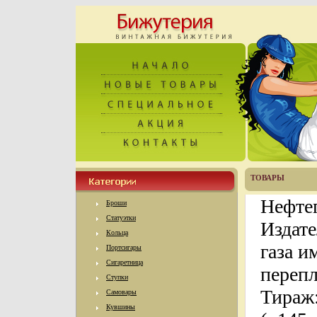
ТОВАРЫ
Нефте
Броши
Статуэтки
Издате
Кольца
газа и
Портсигары
Сигаретница
перепл
Ступки
Тираж:
Самовары
Кувшины