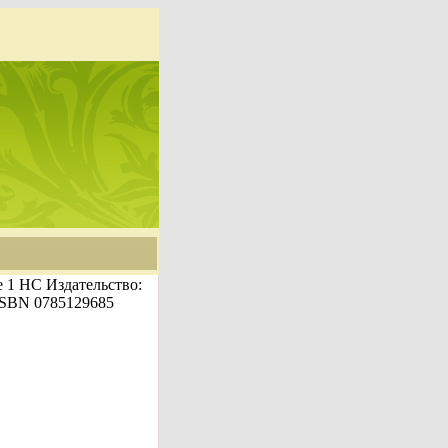
me 1 HC Издательство:
 ISBN 0785129685