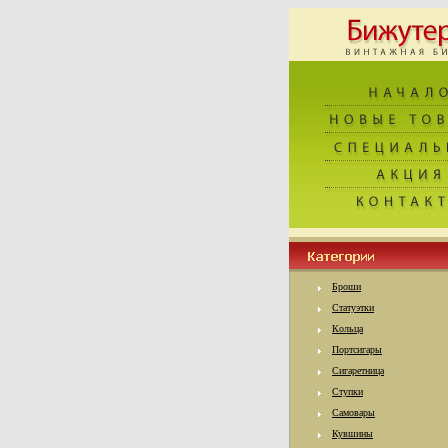
Броши
Статуэтки
Кольца
Портсигары
Сигаретница
Ступки
Самовары
Кувшины