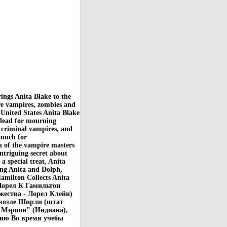
ings Anita Blake to the
ere vampires, zombies and
 United States Anita Blake
e dead for mourning
f criminal vampires, and
 much for
n of the vampire masters
intriguing secret about
a special treat, Anita
ring Anita and Dolph,
Hamilton Collects Anita
 Лорел К Гамильтон
жества - Лорел Клейн)
 возле Ширли (штат
"Мэрион" (Индиана),
гию Во время учебы