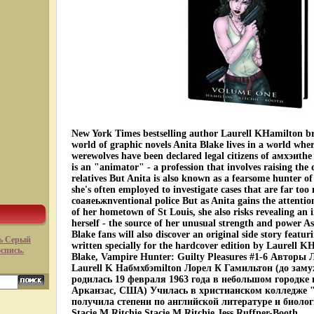
New York Times bestselling author Laurell KHamilton br
world of graphic novels Anita Blake lives in a world wh
werewolves have been declared legal citizens of амхэиthe
is an "animator" - a profession that involves raising th
relatives But Anita is also known as a fearsome hunter o
she's often employed to investigate cases that are far too
coаяеьжnventional police But as Anita gains the attentio
of her hometown of St Louis, she also risks revealing an 
herself - the source of her unusual strength and power As 
Blake fans will also discover an original side story featu
ь Серый
written specially for the hardcover edition by Laurell K
оспись.
Blake, Vampire Hunter: Guilty Pleasures #1-6 Авторы
Laurell K Haбмхбэmilton Лорел К Гамильтон (до заму
родилась 19 февраля 1963 года в небольшом городке
Арканзас, США) Училась в христианском колледже 
получила степени по английской литературе и биоло
Stacie M Ritchie Stacie M Ritchie Jess Ruffner-Booth.