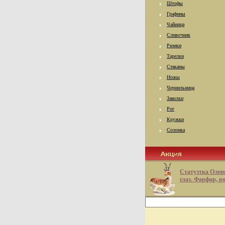
Штофы
Графины
Чайница
Сливочник
Рюмки
Тарелки
Стаканы
Ножы
Чернильница
Заколки
Рог
Кружки
Солонка
Статуэтка Олен
глаз. Фарфор, р