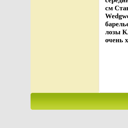
см Ста
Wedgwo
барель
лозы К
очень 