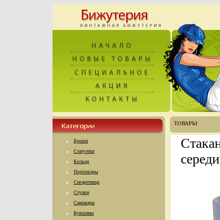
ТОВАРЫ
Стака
Броши
Статуэтки
середи
Кольца
Портсигары
Сигаретница
Ступки
Самовары
Кувшины