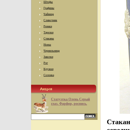
Штофы
Графины
Чайница
Сливочник
Рюмки
Тарелки
Стаканы
Ножы
Чернильница
Заколки
Рог
Кружки
Солонка
Статуэтка Олень Серый
глаз. Фарфор, роспись.
Стакан
середин