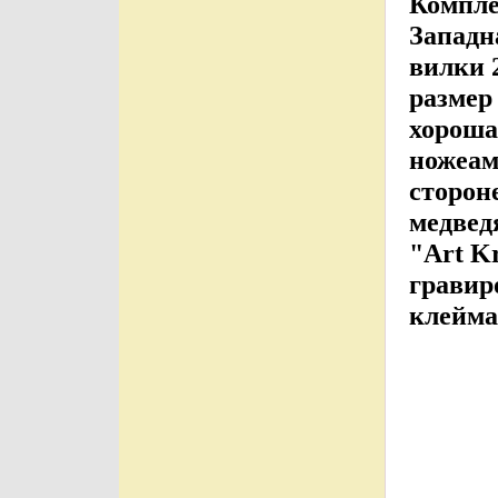
Компле
Западн
вилки 2
размер
хороша
ножеам
сторон
медвед
"Art K
гравир
клейма 