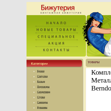
ТОВАРЫ
Компле
Броши
Статуэтки
Металл
Кольца
Berndo
Портсигары
Сигаретница
Ступки
Самовары
Кувшины