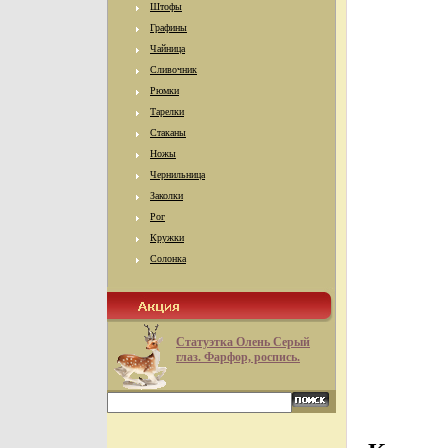
Штофы
Графины
Чайница
Сливочник
Рюмки
Тарелки
Стаканы
Ножы
Чернильница
Заколки
Рог
Кружки
Солонка
Статуэтка Олень Серый
глаз. Фарфор, роспись.