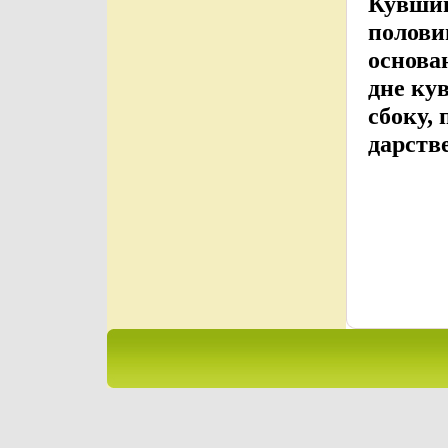
Кувшин
полови
основа
дне ку
сбоку,
дарств