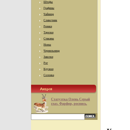
Штофы
Графины
Чайница
Сливочник
Рюмки
Тарелки
Стаканы
Ножы
Чернильница
Заколки
Рог
Кружки
Солонка
Статуэтка Олень Серый
глаз. Фарфор, роспись.