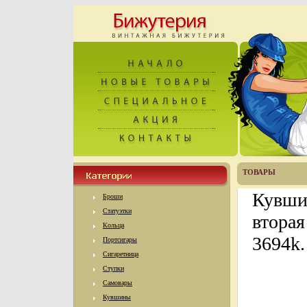
ТОВАРЫ
Кувши
Броши
Статуэтки
вторая
Кольца
3694k.
Портсигары
Сигаретница
Ступки
Самовары
Кувшины