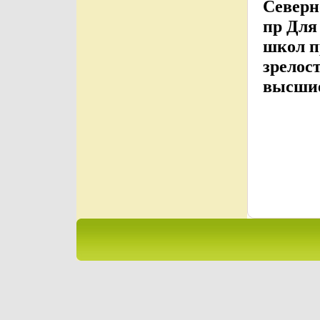
Северн
пр Для
школ п
зрелос
высшие