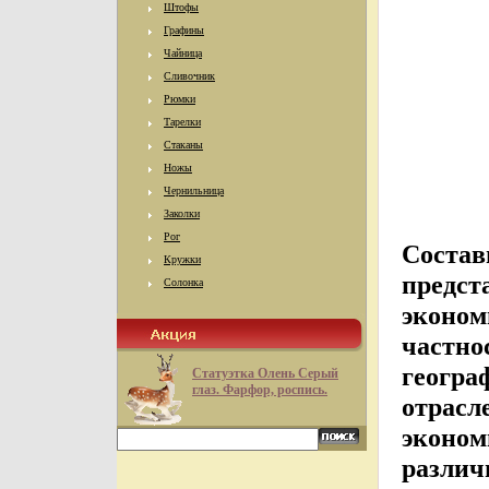
Штофы
Графины
Чайница
Сливочник
Рюмки
Тарелки
Стаканы
Ножы
Чернильница
Заколки
Рог
Состав
Кружки
предст
Солонка
эконом
частнос
геогра
Статуэтка Олень Серый
глаз. Фарфор, роспись.
отрасл
эконом
различ