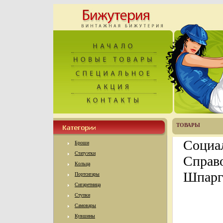
ТОВАРЫ
Социал
Броши
Статуэтки
Справ
Кольца
Шпарг
Портсигары
Сигаретница
Ступки
Самовары
Кувшины