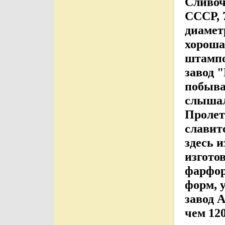
Сливоч
СССР, 
диамет
хороша
штамп
завод 
побыва
слышал
Пролет
славит
здесь 
изгото
фарфор
форм, 
завод 
чем 12