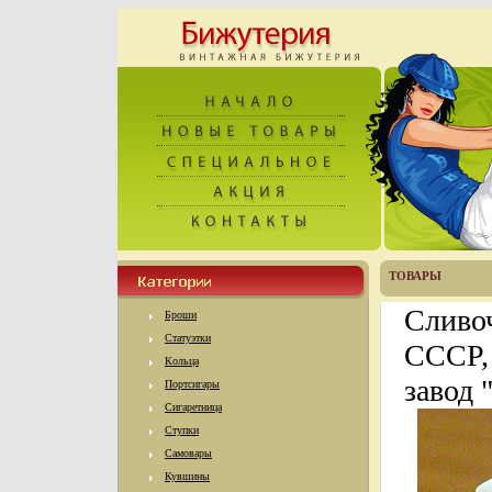
ТОВАРЫ
Сливоч
Броши
Статуэтки
СССР,
Кольца
завод 
Портсигары
Сигаретница
Ступки
Самовары
Кувшины