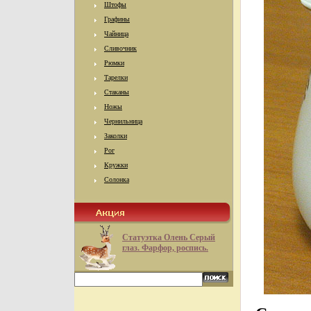
Штофы
Графины
Чайница
Сливочник
Рюмки
Тарелки
Стаканы
Ножы
Чернильница
Заколки
Рог
Кружки
Солонка
Статуэтка Олень Серый
глаз. Фарфор, роспись.