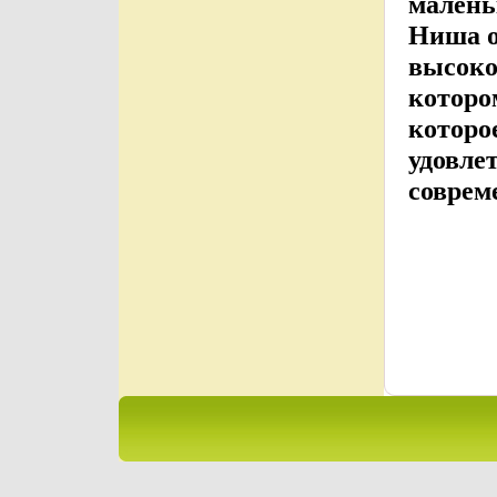
малень
Ниша о
высоко
которо
которо
удовле
соврем