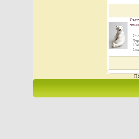
Стат
медв
СССР,
1980"
Ста
6167g
Фар
194
Сох
кле
ску
Ста
"Со
1930
По