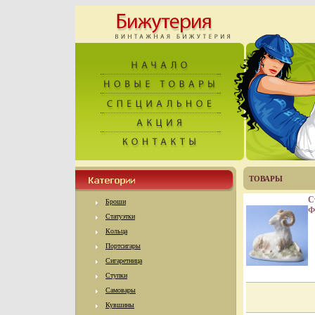
ТОВАРЫ
С
Броши
Ф
Статуэтки
Г
з
Кольца
в
Портсигары
"
Сигаретница
и
Ступки
Самовары
Кувшины