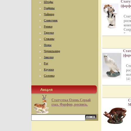
Стату
Штофы
(фарфо
Графины
золоче
Чайница
конец
Стат
Сохра
Сливочник
росп
клейм
коне
Рюмки
Сохр
Тарелки
Без 
Стаканы
Ножы
Стат
Чернильница
(фар
Заколки
втор
Рог
1980
Ста
6283c
Кружки
рос
пол
Солонка
14 
хор
опи
фар
2ам
Статуэтка Олень Серый
С
глаз. Фарфор, роспись.
М
Е
х
к
и