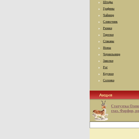
Штофы
Графины
Чайница
Сливочник
Рюмки
Тарелки
Стаканы
Ножы
Чернильница
Заколки
Рог
Кружки
Солонка
Статуэтка Олен
глаз. Фарфор, р