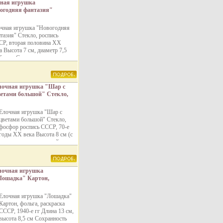
ная игрушка
огодняя фантазия"
ло, роспись СССР,
ая половина XX века
чная игрушка "Новогодняя
етр 7,5 см
тазия" Стекло, роспись
анность хорошая
Р, вторая половина XX
 11923m.
а Высота 7 см, диаметр 7,5
бужут Сохранность
ошая.
лочная игрушка "Шар с
ветами большой" Стекло,
сфор роспись СССР, 70-е
оды XX века которых
Елочная игрушка "Шар с
озник этот красивый
цветами большой" Стекло,
бычай инфо 11925m.
фосфор роспись СССР, 70-е
годы XX века Высота 8 см (с
креплением и петелькой для
подвески 9 см), диаметр 8 см
Сохранность очень хорошая
Стекляннамчнеые елочные
лочная игрушка
шары, покрытые изнутри
Лошадка" Картон,
слоем свинца, а снаружи
ольга, раскраска СССР,
блестками начали выдувать в
40-е гг Гид для
Саксонии в 1848 году За
Елочная игрушка "Лошадка"
оллекционера", № 366
шарами появились более
Картон, фольга, раскраска
нфо 11927m.
сложные фигурки: птицы,
СССР, 1940-е гг Длина 13 см,
виноградные гроздья,
высота 8,5 см Сохранность