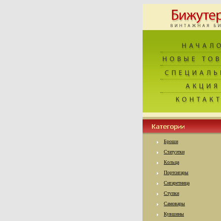
Броши
Статуэтки
Кольца
Портсигары
Сигаретница
Ступки
Самовары
Кувшины