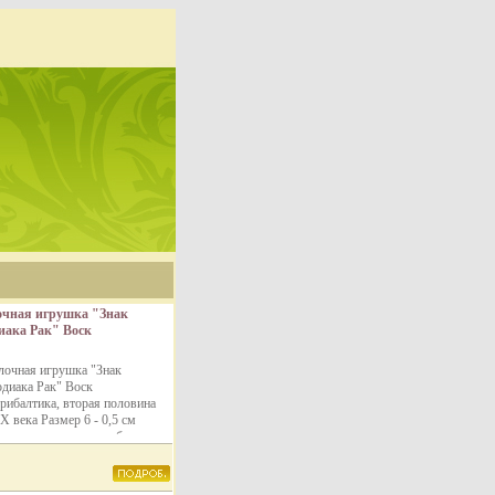
очная игрушка "Знак
иака Рак" Воск
балтика, вторая
овина XX века см
лочная игрушка "Знак
хранность хорошая
одиака Рак" Воск
большие царапины
рибалтика, вторая половина
о 11921m.
X века Размер 6 - 0,5 см
охранность хорошая бужуп
ебольшие царапины.