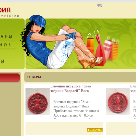
ТОВАРЫ
Елочная игрушка "Знак
Ел
зодиака Водолей" Воск
зод
Прибалтика, вторая
При
половина XX века см
пол
Елочная игрушка "Знак
Е
Сохранность хорошая
Со
зодиака Водолей" Воск
з
Небольшие царапины
Не
Прибалтика, вторая половина
П
инфо 11920m.
инф
XX века Размер 6 - 0,5 см
X
Сохранность хорошая бужуо
С
Небольшие царапины.
Н